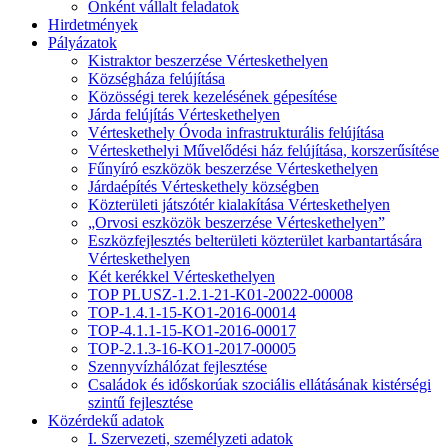
Önként vállalt feladatok
Hirdetmények
Pályázatok
Kistraktor beszerzése Vérteskethelyen
Községháza felújítása
Közösségi terek kezelésének gépesítése
Járda felújítás Vérteskethelyen
Vérteskethely Óvoda infrastrukturális felújítása
Vérteskethelyi Művelődési ház felújítása, korszerűsítése
Fűnyíró eszközök beszerzése Vérteskethelyen
Járdaépítés Vérteskethely községben
Közterületi játszótér kialakítása Vérteskethelyen
„Orvosi eszközök beszerzése Vérteskethelyen”
Eszközfejlesztés belterületi közterület karbantartására
Vérteskethelyen
Két kerékkel Vérteskethelyen
TOP PLUSZ-1.2.1-21-K01-20022-00008
TOP-1.4.1-15-KO1-2016-00014
TOP-4.1.1-15-KO1-2016-00017
TOP-2.1.3-16-KO1-2017-00005
Szennyvízhálózat fejlesztése
Családok és időskorúak szociális ellátásának kistérségi
szintű fejlesztése
Közérdekű adatok
I. Szervezeti, személyzeti adatok