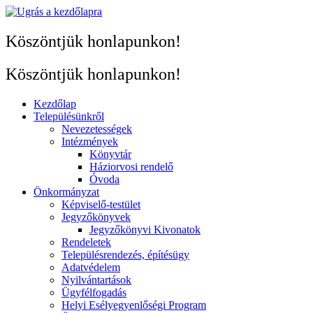
Skip
to
content
Köszöntjük honlapunkon!
Köszöntjük honlapunkon!
Kezdőlap
Településünkről
Nevezetességek
Intézmények
Könyvtár
Háziorvosi rendelő
Óvoda
Önkormányzat
Képviselő-testület
Jegyzőkönyvek
Jegyzőkönyvi Kivonatok
Rendeletek
Településrendezés, építésügy
Adatvédelem
Nyilvántartások
Ügyfélfogadás
Helyi Esélyegyenlőségi Program